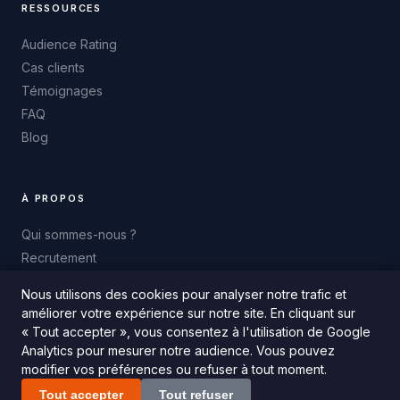
RESSOURCES
Audience Rating
Cas clients
Témoignages
FAQ
Blog
À PROPOS
Qui sommes-nous ?
Recrutement
Contact
Nous utilisons des cookies pour analyser notre trafic et
améliorer votre expérience sur notre site. En cliquant sur
« Tout accepter », vous consentez à l'utilisation de Google
Analytics pour mesurer notre audience. Vous pouvez
modifier vos préférences ou refuser à tout moment.
© 2026 Squadata. All rights reserved.
Mentions légales
|
Politique de confidentialité
Tout accepter
Tout refuser