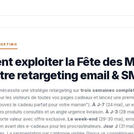
RGETING
 exploiter la Fête des 
tre retargeting email & S
écessite une stratégie retargeting sur
trois semaines complè
 sur les visiteurs de toutes vos pages cadeaux et lancez une prem
Trouvez le cadeau parfait pour votre maman").
À J-7
(24 mai), un e
es produits consultés et un angle urgence livraison.
À J-3
(28 mai
orte valeur avec offre exclusive.
Le week-end
(29-30 mai), emai
n avant des e-cadeaux pour les procrastinateurs.
Jour J
(31 mai
es. La segmentation par catégorie visitée (bijoux vs cosmétique