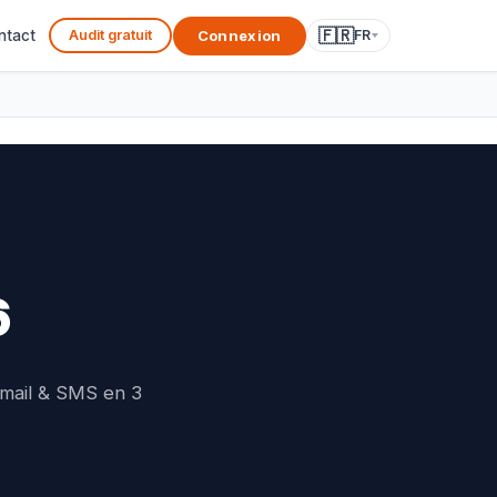
🇫🇷
Connexion
ntact
Audit gratuit
FR
6
email & SMS en 3