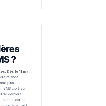
Mères
MS ?
tes
.
Dès le 11 mai
,
ière relance
mail plus
), SMS ciblé sur
l de dernière
), push e-cartes
s vs expériences)