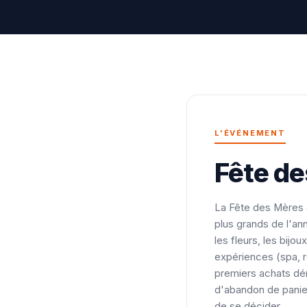
L'ÉVÉNEMENT
Fête d
La Fête des Mères 
plus grands de l'an
les fleurs, les bijo
expériences (spa, r
premiers achats dém
d'abandon de panie
de se décider.