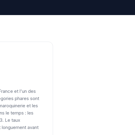
rance et l'un des
égories phares sont
 maroquinerie et les
s le temps : les
3. Le taux
t longuement avant