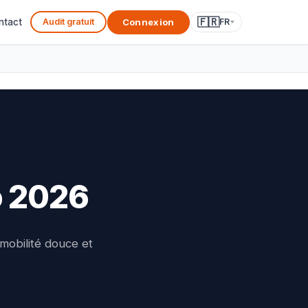
🇫🇷
Connexion
ntact
Audit gratuit
FR
o 2026
mobilité douce et