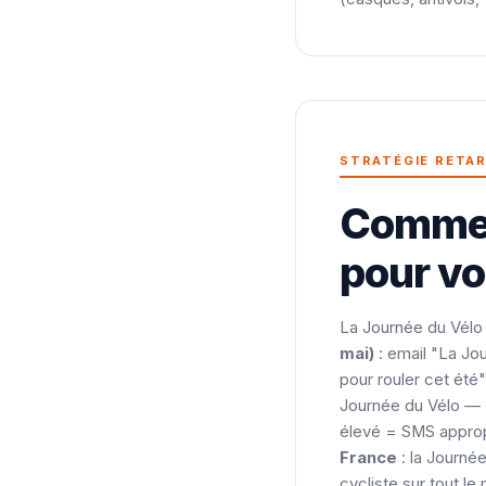
STRATÉGIE RETA
Comment
pour vo
La Journée du Vélo
mai)
: email "La Jo
pour rouler cet été"
Journée du Vélo — [
élevé = SMS approp
France
: la Journée
cycliste sur tout l