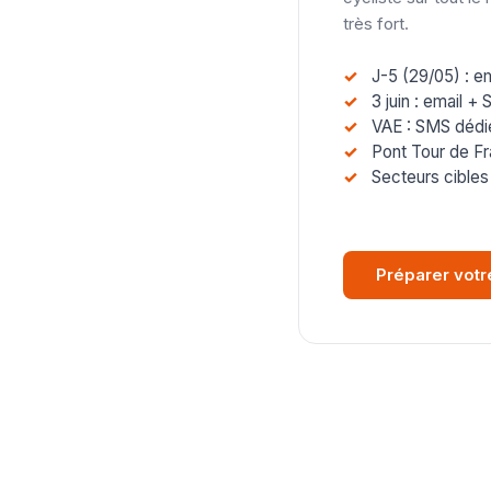
très fort.
J-5 (29/05) : e
3 juin : email 
VAE : SMS dédié
Pont Tour de Fra
Secteurs cibles
Préparer vot