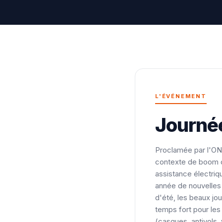
L'ÉVÉNEMENT
Journée
Proclamée par l'ONU
contexte de boom cy
assistance électri
année de nouvelles 
d'été, les beaux jou
temps fort pour le
(casques, antivols,