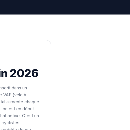
uin 2026
nscrit dans un
e VAE (vélo à
tal alimente chaque
— on est en début
chat active. C'est un
 cyclistes
s mobilité douce.