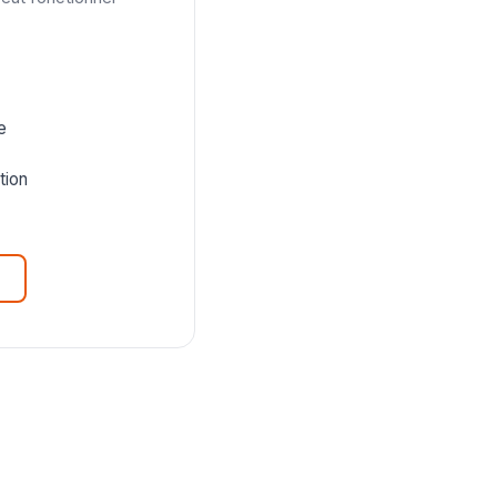
e
tion