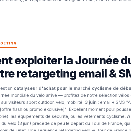
RGETING
 exploiter la Journée d
tre retargeting email & S
 est un
catalyseur d'achat pour le marché cyclisme de débu
urnée mondiale du vélo arrive — profitez de notre sélection vélos
 sur visiteurs sport outdoor, vélo, mobilité.
3 juin
: email + SMS "Au
offre flash ou promo exclusive]". Excellent moment pour pousser
rié), les équipements de sécurité, ou les vêtements cyclisme.
A
 du Vélo (3 juin) précède de peu le départ du Tour de France, qui a
e mois de juillet. Une séquence retargeting vélo → Tour de France 