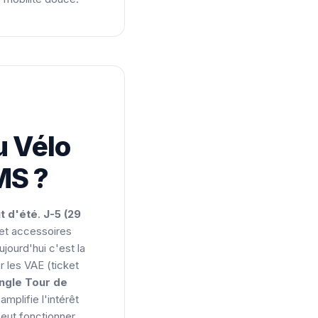
u Vélo
MS ?
t d'été
.
J-5 (29
 et accessoires
jourd'hui c'est la
 les VAE (ticket
ngle Tour de
mplifie l'intérêt
peut fonctionner