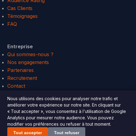
Audience Rating
Cas Clients
Témoignages
FAQ
Entreprise
Qui sommes-nous ?
Nos engagements
Partenaires
Recrutement
Contact
Connexion Platform
Nous utilisons des cookies pour analyser notre trafic et
améliorer votre expérience sur notre site. En cliquant sur
« Tout accepter », vous consentez à l'utilisation de Google
Analytics pour mesurer notre audience. Vous pouvez
modifier vos préférences ou refuser à tout moment.
© 2026 Squadata. All rights reserved.
Mentions légales
|
Politique de confidentialité
Tout accepter
Tout refuser