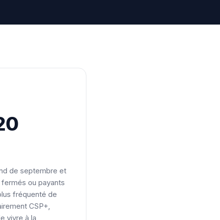
20
end de septembre et
nt fermés ou payants
plus fréquenté de
tairement CSP+,
e vivre à la