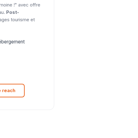
moine !" avec offre
au.
Post-
pages tourisme et
 hébergement
e reach