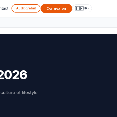
🇫🇷
Connexion
ntact
Audit gratuit
FR
 2026
ulture et lifestyle