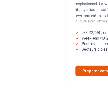
inspirationnel.
Le w
lifestyle liée — cof
événement
: email
culture avec offre
J-7 (12/09) : e
Week-end (19-2
Post-event : em
Secteurs cibles 
Préparer vot