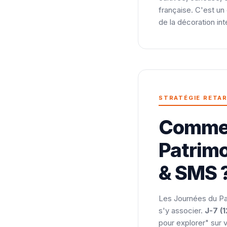
française. C'est un 
de la décoration int
STRATÉGIE RETA
Comment
Patrimo
& SMS 
Les Journées du Pa
s'y associer.
J-7 (
pour explorer" sur 