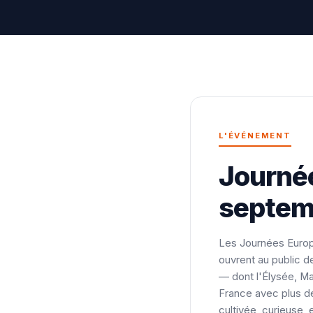
L'ÉVÉNEMENT
Journée
septem
Les Journées Europ
ouvrent au public d
— dont l'Élysée, Ma
France avec plus de
cultivée, curieuse, e