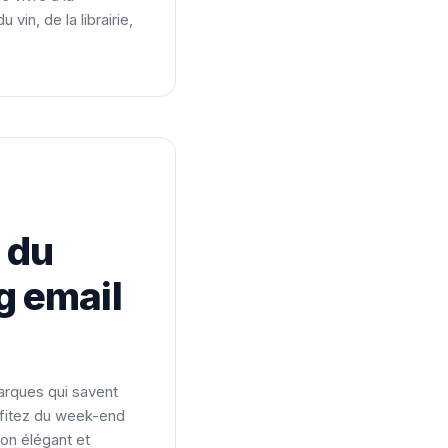
vin, de la librairie,
 du
g email
arques qui savent
ofitez du week-end
Ton élégant et