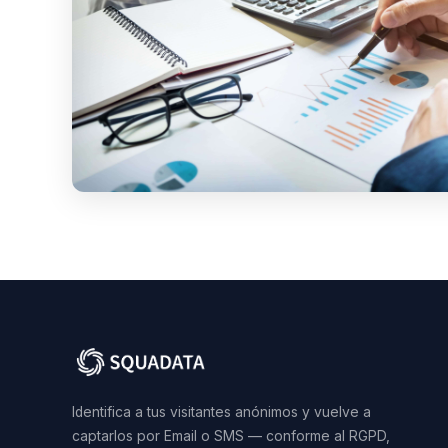
Identifica a tus visitantes anónimos y vuelve a
captarlos por Email o SMS — conforme al RGPD,