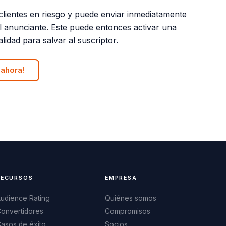
clientes en riesgo y puede enviar inmediatamente
l anunciante. Este puede entonces activar una
lidad para salvar al suscriptor.
 ahora!
RECURSOS
EMPRESA
udience Rating
Quiénes somos
onvertidores
Compromisos
asos de éxito
Socios