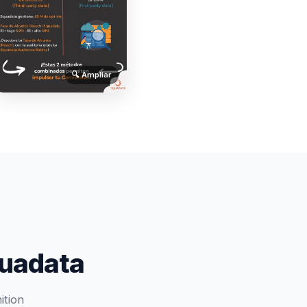
🔍 Ampliar
quadata
ition