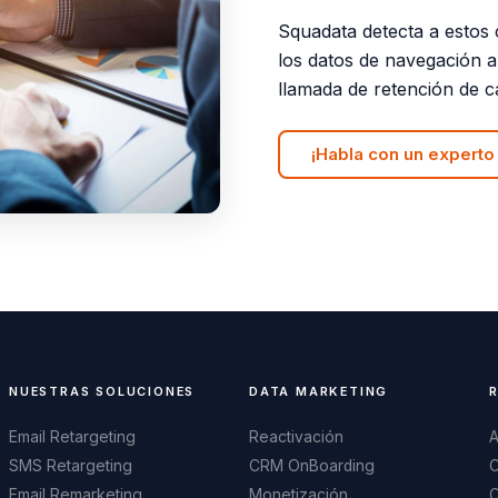
Squadata detecta a estos 
los datos de navegación a
llamada de retención de ca
¡Habla con un experto
NUESTRAS SOLUCIONES
DATA MARKETING
Email Retargeting
Reactivación
A
SMS Retargeting
CRM OnBoarding
C
Email Remarketing
Monetización
C